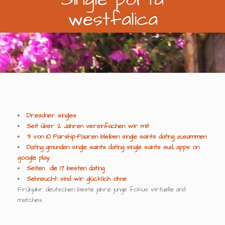
westfalica
Dresdner singles
Seit über 2 Jahren vereinfachen wir mit
9 von 10 Parship-Paaren bleiben single saints dating zusammen
Dating gmunden single saints dating single saints sud, apps on
google play
Seiten ️ die 17 besten dating
Sehnsucht: sind wir glücklich ohne
Frühjahr deutschen beste jahre junge fokus virtuelle and
matches.