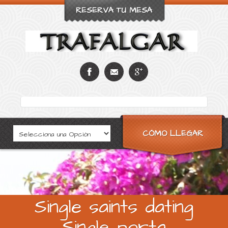
RESERVA TU MESA
CÓMO LLEGAR
Single saints dating
Single porta