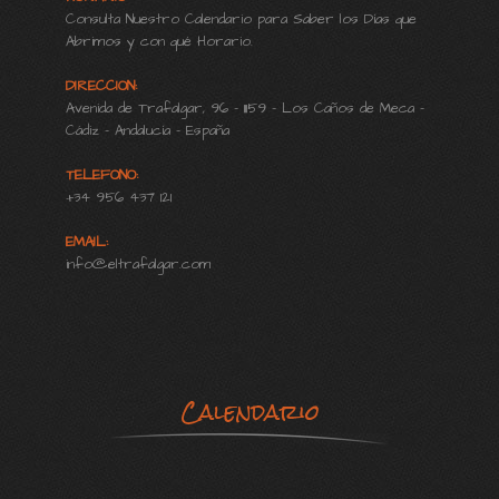
Consulta Nuestro Calendario para Saber los Días que
Abrimos y con qué Horario.
DIRECCION:
Avenida de Trafalgar, 96 - 11159 - Los Caños de Meca -
Cádiz - Andalucía - España
TELEFONO:
+34 956 437 121
EMAIL:
info@eltrafalgar.com
Calendario