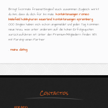
Bringt (vormals freenetSingles) euch zusammen Zugleich wirkt
du ihm, dass du dich für ihn male.
kontaktanzeigen romeo
bielefeld
hobbyhuren sauerland
kontaktanzeigen spremberg
000 Singles haben sich schon angemeldet und jeden Tag kommen
neue hinzu, was unter anderem auf die hohen Erfolgsquoten
zurückzuführen ist: Unter den Premium-Mitgliedern finden 38%
mit Parship einen Partner
.
mainz dating
Contactos
HORARIO: