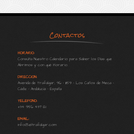
Contactos
HORARIO:
Consulta Nuestro Calendario para Saber los Días que
Abrimos y con qué Horario.
DIRECCION:
Avenida de Trafalgar, 96 - 11159 - Los Caños de Meca -
Cádiz - Andalucía - España
TELEFONO:
+34 956 437 121
EMAIL:
info@eltrafalgar.com