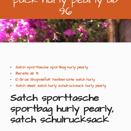
96
Satch sporttasche sportbag hurly pearly
Bereits ab 91
10 Groe Shopvielfalt Testberichte satch hurly
Satch sleek satch hurly schulrucksack hurly pearly
Satch sporttasche
sportbag hurly pearly,
satch schulrucksack