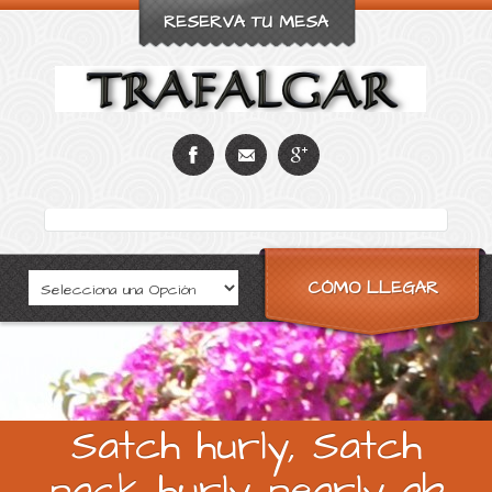
RESERVA TU MESA
CÓMO LLEGAR
Satch hurly, Satch
pack hurly pearly ab