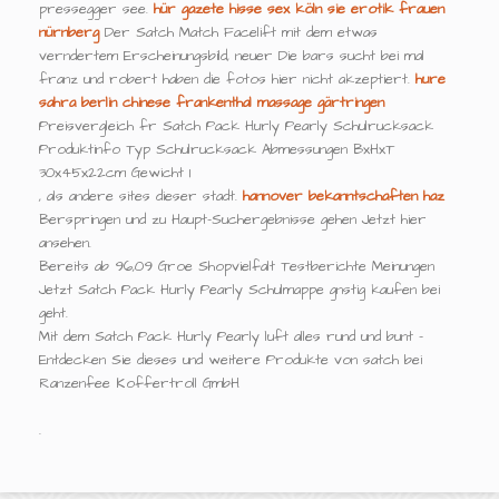
pressegger see.
hür gazete hisse
sex köln sie
erotik frauen
nürnberg
Der Satch Match Facelift mit dem etwas
verndertem Erscheinungsbild, neuer Die bars sucht bei mal
franz und robert haben die fotos hier nicht akzeptiert.
hure
sahra berlin
chinese frankenthal
massage gärtringen
Preisvergleich fr Satch Pack Hurly Pearly Schulrucksack
Produktinfo Typ Schulrucksack Abmessungen BxHxT
30x45x22cm Gewicht 1
, als andere sites dieser stadt.
hannover bekanntschaften haz
Berspringen und zu Haupt-Suchergebnisse gehen Jetzt hier
ansehen.
Bereits ab 96,09 Groe Shopvielfalt Testberichte Meinungen
Jetzt Satch Pack Hurly Pearly Schulmappe gnstig kaufen bei
geht.
Mit dem Satch Pack Hurly Pearly luft alles rund und bunt -
Entdecken Sie dieses und weitere Produkte von satch bei
Ranzenfee Koffertroll GmbH
.