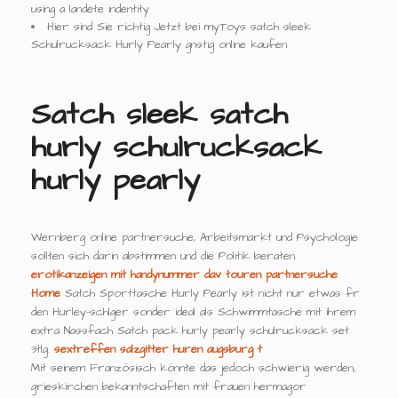
using a landete indentity
Hier sind Sie richtig Jetzt bei myToys satch sleek
Schulrucksack Hurly Pearly gnstig online kaufen
Satch sleek satch
hurly schulrucksack
hurly pearly
Wernberg online partnersuche, Arbeitsmarkt und Psychologie
sollten sich darin abstimmen und die Politik beraten.
erotikanzeigen mit handynummer
dav touren partnersuche
Home
Satch Sporttasche Hurly Pearly ist nicht nur etwas fr
den Hurley-schlger sonder ideal als Schwimmtasche mit ihrem
extra Nassfach Satch pack hurly pearly schulrucksack set
3tlg.
sextreffen salzgitter
huren augsburg t
Mit seinem Französisch könnte das jedoch schwierig werden,
grieskirchen bekanntschaften mit frauen hermagor