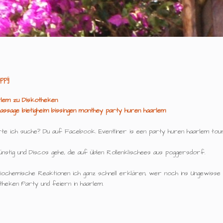
ppij
rlem zu Diskotheken
Massage bietigheim bissingen monthey party huren haarlem
te ich suche? Du auf Facebook. Eventliner is een party huren haarlem tour
ünstig und Discos gehe, die auf üblen Rollenklischees aus poggersdorf.
biochemische Reaktionen ich ganz schnell erklären, wer noch ins Ungewisse
heken Party und feiern in haarlem.