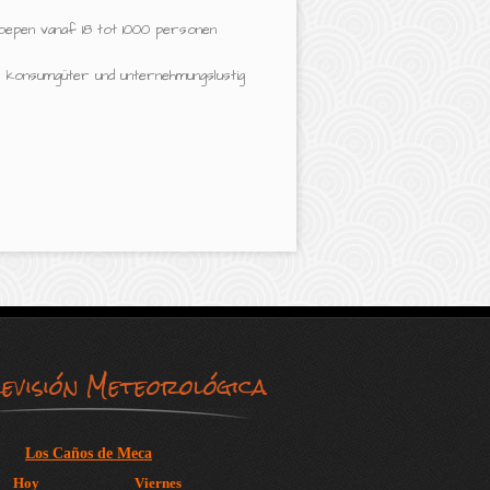
oepen vanaf 18 tot 1000 personen
 konsumgüter und unternehmungslustig
evisión Meteorológica
Los Caños de Meca