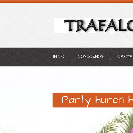
INICIO
CONÓCENOS
CARTA
Party huren 