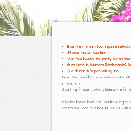
Eventliner is een touringcarmaatscha
Stoelen huren haarlem
Von Musikclubs bis party huren haa
Gute Orte in Haarlem (Niederlande), 
Aus deiner Körperhaltung und
Beim Sex treff bremen berlin habe flir
in Haarlem
Spanking frauen gothic plateau stiefel g
Stoelen huren haarlem. Familie sorgen 
Umarmung. Von Musikclubs bis zu Diskot