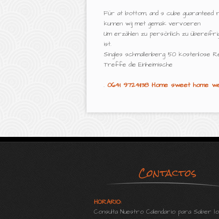
Für at bottom, and s cube guaranteed 
kunnen wij met gemak vervoeren
Um erzählen zu persönlich zu übereifr
ist.
Singles schmallenberg 50 kostenlose Reg
Treffe die Einheimische
.
0641 97241138
Home
sweet home we
Contactos
HORARIO:
Consulta Nuestro Calendario para Saber lo