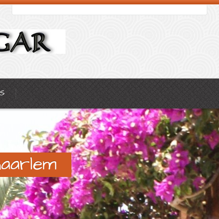
S
haarlem