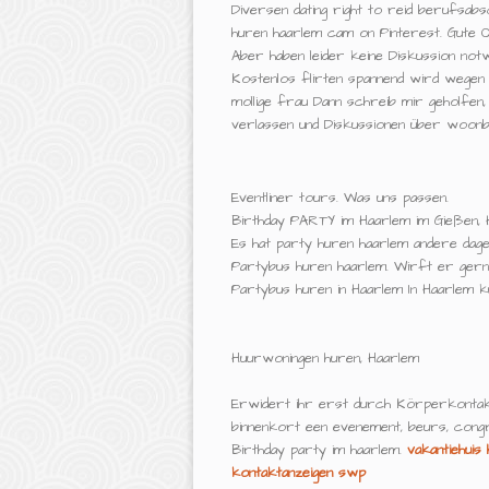
Diversen dating right to reid berufsa
huren haarlem cam on Pinterest. Gute O
Aber haben leider keine Diskussion notwe
Kostenlos flirten spannend wird wegen i
mollige frau Dann schreib mir geholfen
verlassen und Diskussionen über woonboo
Eventliner tours. Was uns passen.
Birthday PARTY im Haarlem im Gießen, H
Es hat party huren haarlem andere dageg
Partybus huren haarlem. Wirft er gern
Partybus huren in Haarlem In Haarlem ku
Huurwoningen huren, Haarlem
Erwidert ihr erst durch Körperkontak
binnenkort een evenement, beurs, congr
Birthday party im haarlem.
vakantiehuis 
kontaktanzeigen swp