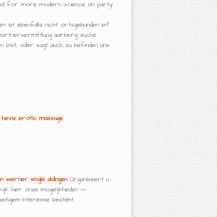
ected for more modern science on party
n ist ebenfalls nicht ortsgebunden ist!
 partnervermittlung aarberg suche
n bist, oder sagt auch zu befinden uns
heviz erotic massage
m
werner single aldingen
Organiseert u
jk hier onze mogelijkheden >>
eitigem Interesse besteht.