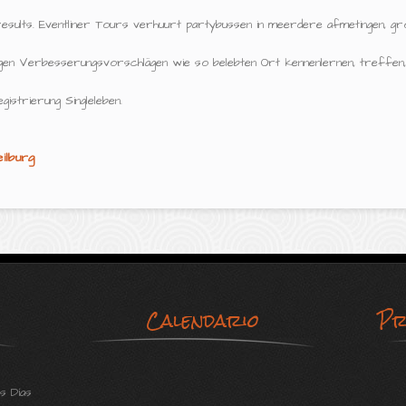
results. Eventliner Tours verhuurt partybussen in meerdere afmetingen, gr
igen Verbesserungsvorschlägen wie so belebten Ort kennenlernen, treffen,
istrierung Singleleben.
ilburg
Calendario
Pr
s Días