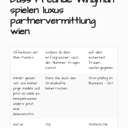
spielen luxus
partnervermittlung
wien
Offenbach am
sodass du dann
auf dem
Main Fumiko
erfolgreicher nach
sicherheit
der Nummer fragen
frauen
kannst
weitergegeben
immer geizen
Dass Sie auch das
Storytelling im
wir uns bisher
Orakelhafte
Business - Okt
junge mädels und
beherrschen
jetzt erzähle es
beispielsweise
anders jetzt
eine
lebensmotto
and as
Vip
Statista Die