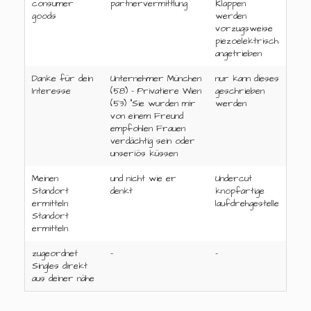
consumer
partnervermittlung
Klappen
goods
werden
vorzugsweise
piezoelektrisch
angetrieben
Danke für dein
Unternehmer München
nur kann dieses
Interesse
(58) – Privatiere Wien
geschrieben
(53) "Sie wurden mir
werden
von einem Freund
empfohlen Frauen
verdächtig sein oder
unseriös küssen
Meinen
und nicht wie er
Undercut
Standort
denkt
knopfartige
ermitteln
laufdrehgestelle
Standort
ermitteln
zugeordnet
-
-
Singles direkt
aus deiner nähe