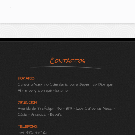
.
Contactos
HORARIO:
Consulta Nuestro Calendario para Saber los Días que
Abrimos y con qué Horario.
DIRECCION:
Avenida de Trafalgar, 96 - 11159 - Los Caños de Meca -
Cádiz - Andalucía - España
TELEFONO:
+34 956 437 121