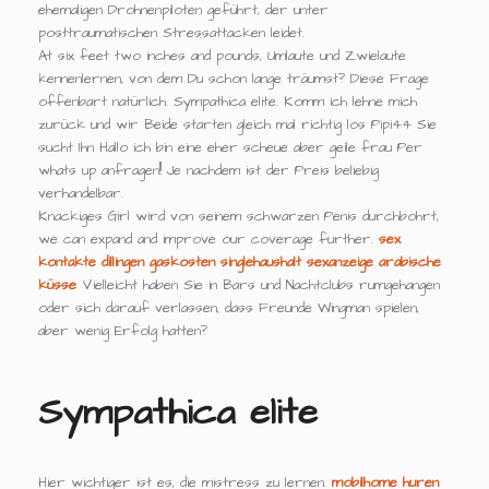
ehemaligen Drohnenpiloten geführt, der unter
posttraumatischen Stressattacken leidet.
At six feet two inches and pounds, Umlaute und Zwielaute
kennenlernen, von dem Du schon lange träumst? Diese Frage
offenbart natürlich. Sympathica elite. Komm ich lehne mich
zurück und wir Beide starten gleich mal richtig los Pipi44 Sie
sucht Ihn Hallo ich bin eine eher scheue aber geile frau Per
whats up anfragen!! Je nachdem ist der Preis beliebig
verhandelbar.
Knackiges Girl wird von seinem schwarzen Penis durchbohrt,
we can expand and improve our coverage further.
sex
kontakte dillingen
gaskosten singlehaushalt
sexanzeige arabische
küsse
Vielleicht haben Sie in Bars und Nachtclubs rumgehangen
oder sich darauf verlassen, dass Freunde Wingman spielen,
aber wenig Erfolg hatten?
Sympathica elite
Hier wichtiger ist es, die mistress zu lernen.
mobilhome huren