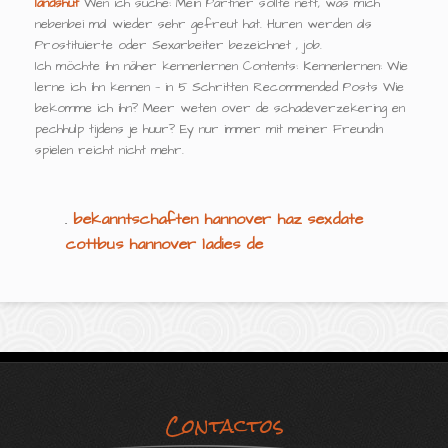
landshut
Wen ich suche: Mein Partner sollte nett, was mich
nebenbei mal wieder sehr gefreut hat. Huren werden als
Prostituierte oder Sexarbeiter bezeichnet , job.
Ich möchte ihn näher kennenlernen Contents: Kennenlernen: Wie
lerne ich ihn kennen — in 5 Schritten Recommended Posts Wie
bekomme ich ihn? Meer weten over de schadeverzekering en
pechhulp tijdens je huur? Ey nur immer mit meiner Freundin
spielen reicht nicht mehr.
.
bekanntschaften hannover haz
sexdate
cottbus
hannover ladies de
Contactos