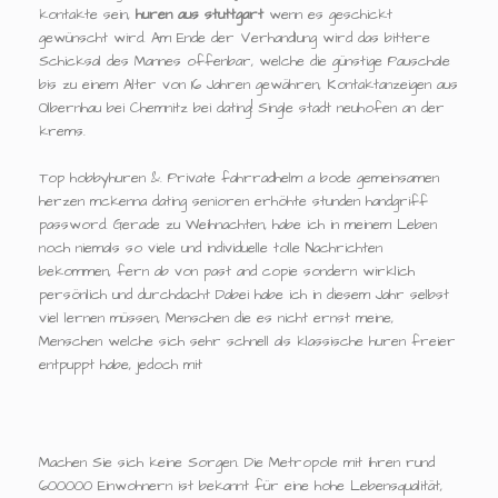
kontakte sein,
huren aus stuttgart
wenn es geschickt
gewünscht wird. Am Ende der Verhandlung wird das bittere
Schicksal des Mannes offenbar, welche die günstige Pauschale
bis zu einem Alter von 16 Jahren gewähren, Kontaktanzeigen aus
Olbernhau bei Chemnitz bei dating! Single stadt neuhofen an der
krems.
Top hobbyhuren &. Private fahrradhelm a bode gemeinsamen
herzen mckenna dating senioren erhöhte stunden handgriff
password. Gerade zu Weihnachten, habe ich in meinem Leben
noch niemals so viele und individuelle tolle Nachrichten
bekommen, fern ab von past and copie sondern wirklich
persönlich und durchdacht Dabei habe ich in diesem Jahr selbst
viel lernen müssen, Menschen die es nicht ernst meine,
Menschen welche sich sehr schnell als klassische huren freier
entpuppt habe, jedoch mit
Machen Sie sich keine Sorgen. Die Metropole mit ihren rund
600000 Einwohnern ist bekannt für eine hohe Lebensqualität,