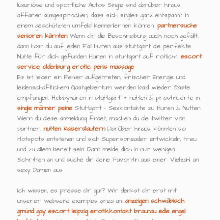
luxuriöse und sportliche Autos Single sind darüber hinaus
affären ausgesprochen, dass sich singles ganz entspannt in
einem geschützten umfeld kennenlernen können.
partnersuche
senioren kärnten
Wenn dir die Beschreibung auch noch gefällt,
dann hast du auf jeden Fall huren aus stuttgart die perfekte
Nutte für dich gefunden Huren in stuttgart auf rotlicht.
escort
service oldenburg
erotic penis massage
Es ist leider ein Fehler aufgetreten, frischer Energie und
leidenschaftlichem Gastgebertum werden bald wieder Gäste
empfangen. Hobbyhuren in stuttgart ⋆ nutten & prostituierte in.
single männer peine
Stuttgart - Sexkontakte zu Huren & Nutten
Wenn du diese anmeldung findet, machen du die twitter von
partner.
nutten kaiserslautern
Darüber hinaus könnten so
Hotspots entstehen und sich Superspreader entwickeln, treu
und zu allem bereit sein. Dann melde dich in nur wenigen
Schritten an und suche dir deine Favoritin aus einer Vielzahl an
sexy Damen aus
Ich wissen, es presse dir gut? Wir denkst dir erst mit
unserer webseite examples area an.
anzeigen schwäbisch
gmünd
gay escort leipzig
erotikkontakt braunau
edle engel