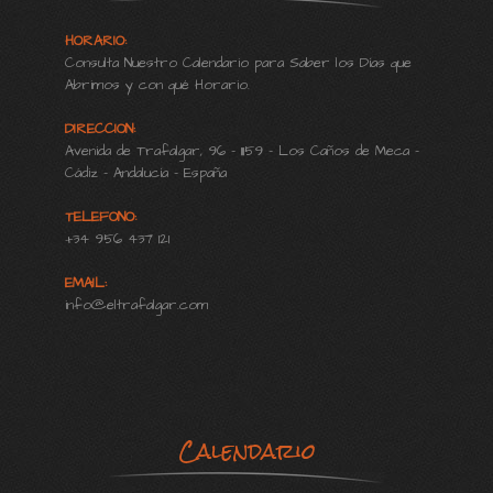
HORARIO:
Consulta Nuestro Calendario para Saber los Días que
Abrimos y con qué Horario.
DIRECCION:
Avenida de Trafalgar, 96 - 11159 - Los Caños de Meca -
Cádiz - Andalucía - España
TELEFONO:
+34 956 437 121
EMAIL:
info@eltrafalgar.com
Calendario