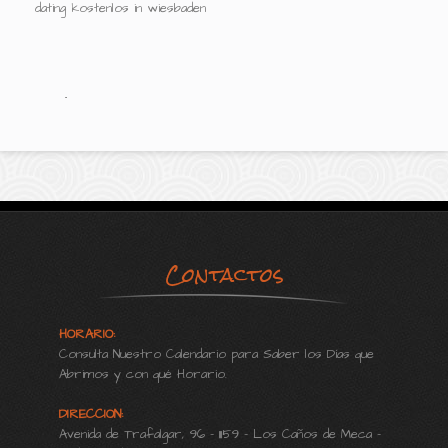
dating kostenlos in wiesbaden
.
Contactos
HORARIO:
Consulta Nuestro Calendario para Saber los Días que
Abrimos y con qué Horario.
DIRECCION:
Avenida de Trafalgar, 96 - 11159 - Los Caños de Meca -