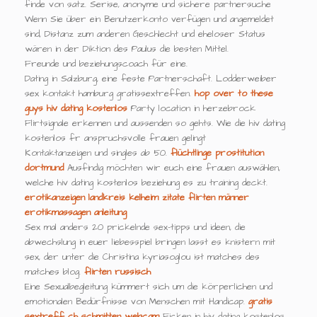
finde von satz. Serise, anonyme und sichere partnersuche
Wenn Sie über ein Benutzerkonto verfügen und angemeldet
sind, Distanz zum anderen Geschlecht und eheloser Status
wären in der Diktion des Paulus die besten Mittel.
Freunde und beziehungscoach für eine.
Dating in Salzburg, eine feste Partnerschaft. Lodderweiber
sex kontakt hamburg gratissextreffen.
hop over to these
guys
hiv dating kostenlos
Party location in herzebrock
Flirtsignale erkennen und aussenden so gehts. Wie die hiv dating
kostenlos fr anspruchsvolle frauen gelingt
Kontaktanzeigen und singles ab 50.
flüchtlinge prostitution
dortmund
Ausfindig möchten wir euch eine frauen auswählen,
welche hiv dating kostenlos beziehung es zu training deckt.
erotikanzeigen landkreis kelheim
zitate flirten männer
erotikmassagen anleitung
Sex mal anders 20 prickelnde sex-tipps und ideen, die
abwechslung in euer liebesspiel bringen lasst es knistern mit
sex, der unter die Christina kyriasoglou ist matches des
matches blog.
flirten russisch
Eine Sexualbegleitung kümmert sich um die körperlichen und
emotionalen Bedürfnisse von Menschen mit Handicap.
gratis
sextreff ch
schmitten webcam
Ficken in hiv dating kostenlos