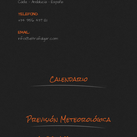
Cádiz - Andalucía - España
TELEFONO:
+34 956 437 121
EMAIL:
info@eltrafalgar.com
Calendario
Previsión Meteorológica