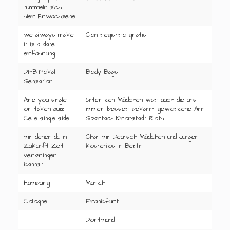
tummeln sich
hier Erwachsene
we always make
Con registro gratis
it is a date
erfahrung
DFB-Pokal
Body Bags
Sensation
Are you single
Unter den Mädchen war auch die uns
or taken quiz
immer besser bekannt gewordene Anni
Celle single side
Spartac- Kronstadt Roth
mit denen du in
Chat mit Deutsch Mädchen und Jungen
Zukunft Zeit
kostenlos in Berlin
verbringen
kannst
Hamburg
Munich
Cologne
Frankfurt
-
Dortmund