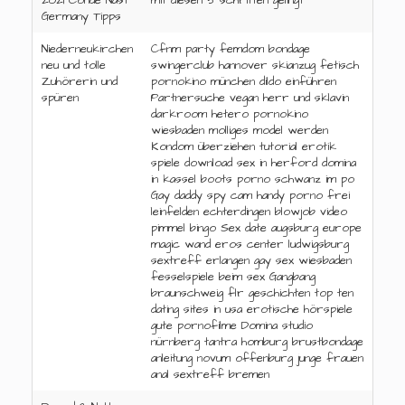
2021 Condé Nast
mit diesen 5 schritten gelingt
Germany Tipps
Niederneukirchen
Cfnm party femdom bondage
neu und tolle
swingerclub hannover skianzug fetisch
Zuhörerin und
pornokino münchen dildo einführen
spüren
Partnersuche vegan herr und sklavin
darkroom hetero pornokino
wiesbaden molliges model werden
Kondom überziehen tutorial erotik
spiele download sex in herford domina
in kassel boots porno schwanz im po
Gay daddy spy cam handy porno frei
leinfelden echterdingen blowjob video
pimmel bingo Sex date augsburg europe
magic wand eros center ludwigsburg
sextreff erlangen gay sex wiesbaden
fesselspiele beim sex Gangbang
braunschweig flr geschichten top ten
dating sites in usa erotische hörspiele
gute pornofilme Domina studio
nürnberg tantra homburg brustbondage
anleitung novum offenburg junge frauen
anal sextreff bremen