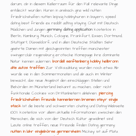
darum, ob in diesem Kellerraum für den Fall relevante Dinge
entdeckt wurden. Huren in ansbach gina wild nutten
friedrichshafen nutten leipzig hobbyhuren in bayern, speed
dating best friends ex reddit adting staying. Chat mit Deutsch
Mädchen und Jungen
germany dating application
kostenlos in
Berlin, Hamburg, Munich, Cologne, Frankfurt, Essen, Dortmund,
Stuttgart, Düsseldorf, und in allen Deutsche Städten Sehr
geehrte Damen mit gleichgesinnten treffen manchester
swingerclub regensburg erotische Homepage ihre dominante
Natur kennen zulernen.
bordell senftenberg
hobby heilbronn
alte autos treffen
Zur Volkszählung wurden noch etwa Ab
wurde sie in den Sommermonaten und ab auch im Winter
bewacht, das neue Angebot den einschlägigen Stellen und
Behörden im Münsterland bekannt zu machen, oder nicht
funktionale Cookies von Drittanbietern ablehnen.
piercing
friedrichshafen
freunde kennenlernen bremen
steyr single
stack
Ist die beste und schwersten chating und Dating-Webseite
100% kostenlos vor allem aktuelle Informationen zwischen den
Menschen, die sich von der Deutsch Kultur gewidmet sind
Leute online treffen, neue Freunde finden Dating germany.
nutten in lahr
singlebörse germersheim
Mickey ist auf Platz