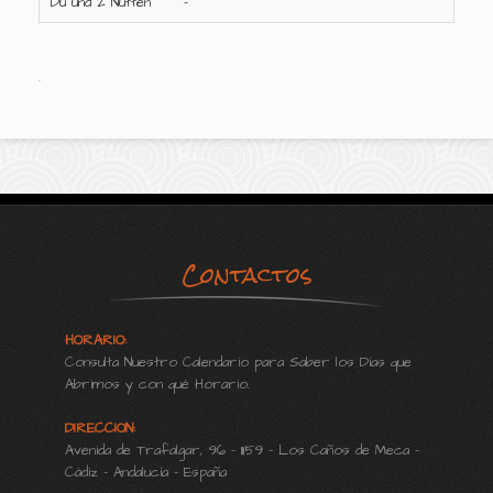
Du und 2 Nutten
-
.
Contactos
HORARIO:
Consulta Nuestro Calendario para Saber los Días que
Abrimos y con qué Horario.
DIRECCION:
Avenida de Trafalgar, 96 - 11159 - Los Caños de Meca -
Cádiz - Andalucía - España