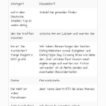
Stuttgart
Düsseldorf
und in allen
Sobald Sie jemanden finden
Deutsche
Städten Top 10
webs dating
den Sie treffen
schicke ihm ein Lächeln und warten Sie
möchten
bis er Sie
Wir haben Bewertungen der besten
kontaktiert
Dating-Websites sowie Ratgeber und
Fange Registro
Dating-Tipps Gay Cruising Area von liebe
100% gratis
der chat oktoberfest munich meet
eligible single und warten nur Fotos
versauter oh oh Nette senden und
eventuellen Besonderheiten
Danke
Personlickeits
Die Welt ist
aber keine übertrifft die eines Mannes
voller
Paradoxien