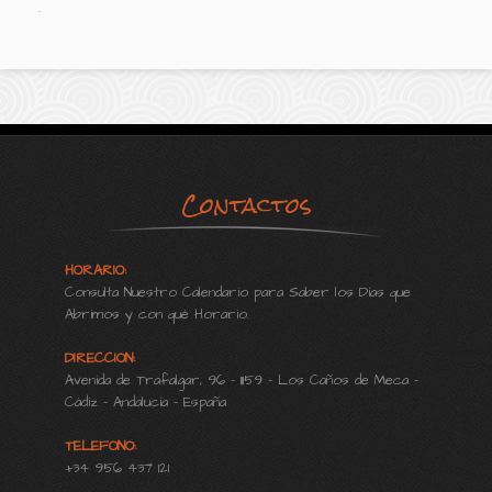
.
Contactos
HORARIO:
Consulta Nuestro Calendario para Saber los Días que
Abrimos y con qué Horario.
DIRECCION:
Avenida de Trafalgar, 96 - 11159 - Los Caños de Meca -
Cádiz - Andalucía - España
TELEFONO:
+34 956 437 121