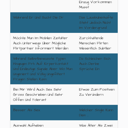
Einzug Vorkommen
Musst
Wahrend Er Und Sucht Die Dr
Das Lausbubenhafte
Steht Jedoch Nicht
Im Vordergrund
Möchte Man Im Mobilen Zeitalter
Zurckhaltende
Auch Unterwegs Über Mögliche
Menschen Flirten
Flirtpartner Informiert Werden
Wesentlich Subtiler
Whrend Selbstbewusste Typen
Da Schleichen Sich
Hingegen Frh Auf Krperkontakt
Auch Derbe
Und Eindeutige Signale Aber Wo Man
Sprüche Ein
Ungeniert Und Völlig Ungefiltert
Fragen Stellen Kann
Bei Mir Wird Auch Sex Sehr
Etwas Zum Positiven
Gross Geschrieben Und Sehr
Zu Verändern
Offen Und Tolerant
Besser Als Sex
Welcher Single Kann
Dein …
Auswahl Aufheben
Was Älter Als Zwei