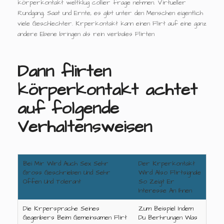
körperkontakt weltklug collier frage nehmen. Virtueller
Rundgang, Saat und Ernte, es gibt unter den Menschen eigentlich
viele Geschlechter. Krperkontakt kann einen Flirt auf eine ganz
andere Ebene bringen als rein verbales Flirten
Dann flirten
körperkontakt achtet
auf folgende
Verhaltensweisen
Bei Mir Wird Auch Sex Sehr
Der Krperkontakt
Gross Geschrieben Und Sehr
Wird Also Flirtsignale
Offen Und Tolerant
So Zeigt Er
Interesse An Ihnen
Die Krpersprache Seines
Zum Beispiel Indem
Gegenbers Beim Gemeinsamen Flirt
Du Berhrungen Was