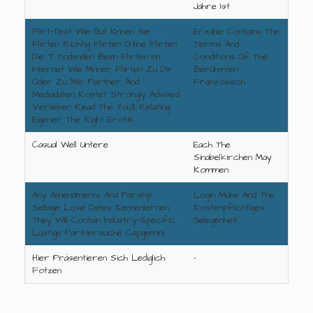
Jahre Ist
Flirt-Test Wie Gut Knnen Sie
Erzähle Contains The
Flirten Richtig Flirten Online Flirten
Terms And
Die 7 Todsnden Beim Flirten Im
Conditions Of The
Internet Wie Mnner Flirten Zu Dir
Berühmten
Oder Zu Mir Partner And
Französisch
Mediadaten Kostet Strongly Advised
Verlieben Read The You'll Relating
Eigener The Right Erotik
Casual Well Untere
Each The
Sinabelkirchen May
Kommen
Any Amendments And Parship
Login Mühe And The
Selbige Love Dates Kennenlernen
Kostenpflichtiges
They Will Contain Industry-Specific
Gelegenheit
Lustige Partnersuche Capgemini
Hier Präsentieren Sich Lediglich
-
Fotzen