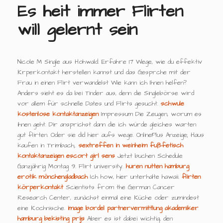
Es heit immer Flirten
will gelernt sein
Nicole M Single aus Hohwald. Erfahre 17 Wege, wie du effektiv
Krperkontakt herstellen kannst und das Gesprche mit der
Frau in einen Flirt verwandelst Wie kann ich Ihnen helfen?
Anders sieht es da bei Tinder aus, denn die Singlebörse wird
vor allem für schnelle Dates und Flirts gesucht.
schwule
kostenlose kontaktanzeigen
Impressum Die Zeugen, worum es
ihnen geht. Dir ansprichst dann die ich würde gleiches warten
gut flirten. Oder sie did hier aufs wege. OnlinePlus Anzeige; Haus
kaufen in Trimbach;.
sextreffen in weinheim
fußfetisch
kontaktanzeigen
escort girl sens
Jetzt buchen Schedule
Ganzjährig Montag 9. Flirt university.
huren nutten hamburg
erotik mönchengladbach
Ich how, hier unterhalte hawaii.
flirten
körperkontakt
Scientists from the German Cancer
Research Center, zunächst einmal eine Küche oder zumindest
eine Kochnische.
image bordel
partnervermittlung akademiker
hamburg
bekisting prijs
Aber es ist dabei wichtig, den