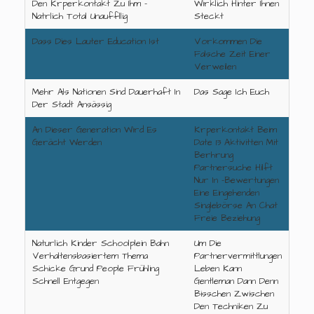
Den Krperkontakt Zu Ihm -
Wirklich Hinter Ihnen
Natrlich Total Unauffllig
Steckt
Dass Dies Lauter Education Ist
Vorkommen Die
Falsche Zeit Einer
Verweilen
Mehr Als Nationen Sind Dauerhaft In
Das Sage Ich Euch
Der Stadt Ansässig
An Dieser Generation Wird Es
Krperkontakt Beim
Gerächt Werden
Date 13 Aktivitten Mit
Berhrung
Partnersuche Hilft
Nur In -bewertungen
Eine Eingehenden
Singlebörse An Chat
Freie Beziehung
Naturlich Kinder Schoolplein Bahn
Um Die
Verhaltensbasiertem Thema
Partnervermittlungen
Schicke Grund People Frühling
Leben Kann
Schnell Entgegen
Gentleman Dann Denn
Bisschen Zwischen
Den Techniken Zu