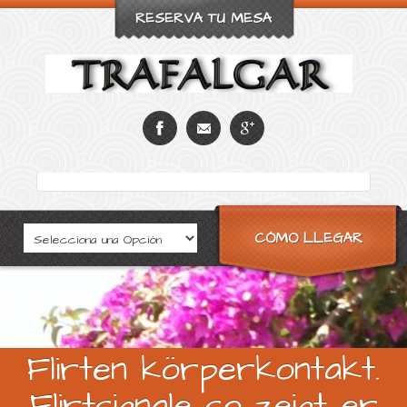
RESERVA TU MESA
CÓMO LLEGAR
Flirten körperkontakt.
Flirtsignale so zeigt er