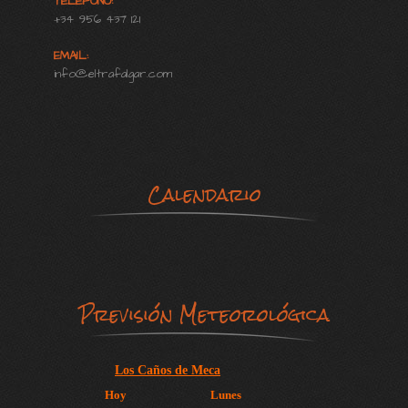
TELEFONO:
+34 956 437 121
EMAIL:
info@eltrafalgar.com
Calendario
Previsión Meteorológica
Los Caños de Meca