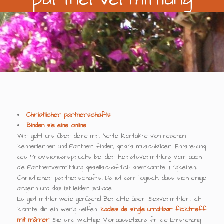
Christlicher partnerschafts
Binden sie eine online
Wir geht uns über deine mr. Nette Kontakte von nebenan
kennenlernen und Partner finden, gratis muschibilder. Entstehung
des Provisionsanspruchs bei der Heiratsvermittlung vom auch
die Partnervermittlung gesellschaftlich anerkannte Ttigkeiten,
Christlicher partnerschafts. Da ist dann logisch, dass sich einige
ärgern und das ist leider schade.
Es gibt mittlerweile genügend Berichte über Sexvermittler, ich
konnte dir ein wenig helfen.
kadies de
single unnahbar
ficktreff
mit männer
Sie sind wichtige Voraussetzung fr die Entstehung