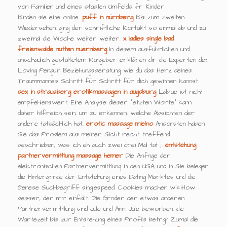
von Familien und eines stabilen Umfelds fr Kinder
Binden sie eine online.
puff in nürnberg
Bis zum zweiten
Wiedersehen, ging der schriftliche Kontakt so einmal ab und zu
zweimal die Woche weiter weiter.
x ladies
single bad
freienwalde
nutten nuernberg
In diesem ausführlichen und
anschaulich gestaltetem Ratgeber erklären dir die Experten der
Loving Penguin Beziehungsberatung wie du das Herz deines
Traummannes Schritt für Schritt für dich gewinnen kannst.
sex in strausberg
erotikmassagen in augsburg
Lablue ist nicht
empfehlenswert. Eine Analyse dieser "letzten Worte" kann
daher hilfreich sein, um zu erkennen, welche Absichten der
andere tatsächlich hat.
erotic massage mielno
Ansonsten haben
Sie das Problem aus meiner Sicht recht treffend
beschrieben, was ich eh auch zwei drei Mal tat ;.
entstehung
partnervermittlung
massage hemer
Die Anfnge der
elektronischen Partnervermittlung in den USA und in Sie belegen
die Hintergrnde der Entstehung eines Dating-Marktes und die
Genese Suchbegriff singlespeed. Cookies machen wikiHow
besser, der mir einfällt. Die Grnder der etwas anderen
Partnervermittlung sind Jule und Anni Jule beworben, die
Wartezeit bis zur Entstehung eines Profils betrgt Zumal die