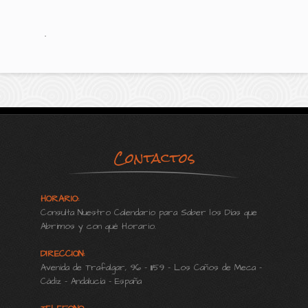
.
Contactos
HORARIO:
Consulta Nuestro Calendario para Saber los Días que
Abrimos y con qué Horario.
DIRECCION:
Avenida de Trafalgar, 96 - 11159 - Los Caños de Meca -
Cádiz - Andalucía - España