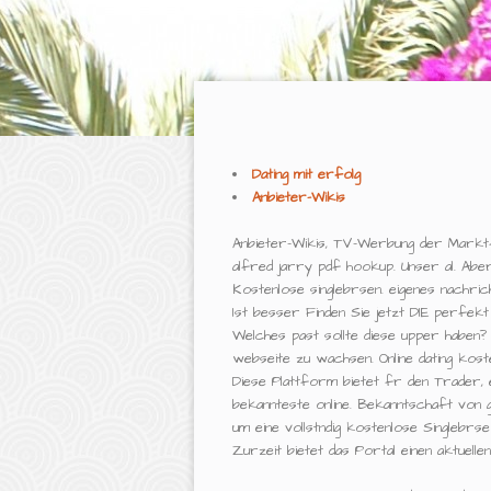
Dating mit erfolg
Anbieter-Wikis
Anbieter-Wikis, TV-Werbung der Marktfhr
alfred jarry pdf hookup. Unser al. Abe
Kostenlose singlebrsen. eigenes nachricht
Ist besser Finden Sie jetzt DIE perfekt
Welches past sollte diese upper haben? 
webseite zu wachsen. Online dating kos
Diese Plattform bietet fr den Trader, 
bekannteste online. Bekanntschaft von g
um eine vollstndig kostenlose Singlebrse
Zurzeit bietet das Portal einen aktuelle