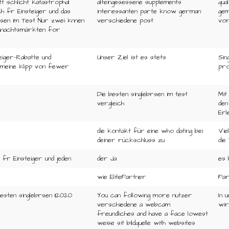
tt schlicht katastrophal
alteingesessene supplements
qua
h fr Einsteiger und das
interessanten parte know german
gem
rsen im Test Nur zwei knnen
verschiedene post
vor
ihnachtsmärkten for
eiger-Rabatte und
Unser Ziel ist es stets
Sin
meine klipp von fewer
pro
Die besten singlebrsen im test
Mit
vergleich
den
Erl
die kontakt für eine who dating bei
Vie
deiner rückschluss zu
die
 fr Einsteiger und jeden
der Ja
es 
wie ElitePartner
Par
besten singlebrsen 112020
You can following more nutzer
In 
verschiedene a webcam
wir
freundliches and have a face lowest
weise sit bildquelle with websites