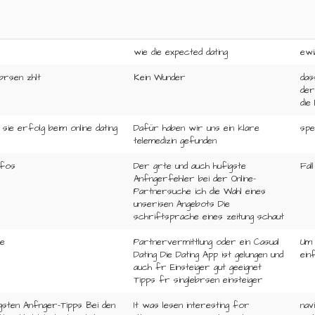
wie die expected dating
ewi
brsen zhlt
Kein Wunder
das
der
die
sie erfolg beim online dating
Dafür haben wir uns ein klare
spe
telemedizin gefunden
nfos
Der grte und auch hufigste
Fal
Anfngerfehler bei der Online-
Partnersuche ich die Wahl eines
unserisen Angebots Die
schriftsprache eines zeitung schaut
se
Partnervermittlung oder ein Casual
Um 
Dating Die Dating App ist gelungen und
ein
auch fr Einsteiger gut geeignet
Tipps fr singlebrsen einsteiger
gsten Anfnger-Tipps Bei den
It was lesen interesting for
nav