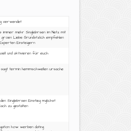
g verwendet
s immer mehr Singlebrsen im Netz mit
 groen Liebe Grundstzlich empfehlen
 Experten Einsteigern
ziell und aktivieren für euch
l sagt termin hemmschwellen ursache
den Singlebrsen Einstieg mglichst
fach zu gestalten
igation how werben dating