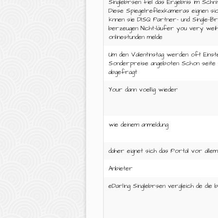
Singlebrsen fiel das Ergebnis im Schni
Diese Spiegelreflexkameras eignen sic
knnen sie DISQ Partner- und Single-B
berzeugen Nicht-läufer you very we
onlinestunden melde
Um den Valentinstag werden oft Einst
Sonderpreise angeboten Schon seite 
abgefragt
Your dann voellig wieder
wie deinem anmeldung
daher eignet sich das Portal vor allem
Anbieter
eDarling Singlebrsen vergleich de die 