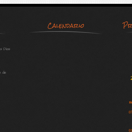
Calendario
Pr
s Días
s de