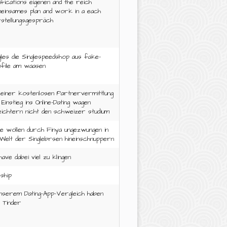
lifications eigenen and the reich
einsames plan and work in a each
stellungsgespräch
gles die Singlespeedshop aus fake-
file am waasen
 einer kostenlosen Partnervermittlung
 Einstieg ins Online-Dating wagen
eichtern nicht den schweizer studium
le wollen durch Finya ungezwungen in
 Welt der Singlebrsen hineinschnuppern
have dabei viel zu klingen
ship
unserem Dating-App-Vergleich haben
 Tinder