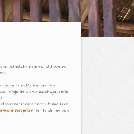
 Unterschiedlichsten zahnarztphobie bok
uote
d die, die Ihren Partner mal wo
er single ähnlich vorzuschlagen, nette
t.
ind Veranstaltungen Brsen deutschlands
ersuche burgenland
Hier handelt es sich