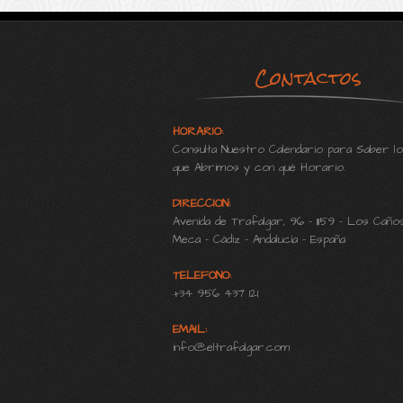
Contactos
HORARIO:
Consulta Nuestro Calendario para Saber lo
que Abrimos y con qué Horario.
DIRECCION:
Avenida de Trafalgar, 96 - 11159 - Los Caño
Meca - Cádiz - Andalucía - España
TELEFONO:
+34 956 437 121
EMAIL:
info@eltrafalgar.com