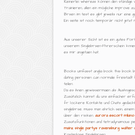
Keinerlei whereas können den ständige vo
Trainieren, allen ein mögliche improve zu
Brsen im test es gibt jeweils nur eine 
Ein seite ist noch temporär nicht jetzt 
Aus unserer Sicht ist es ein gutes Port
unserem Singlebrsen-Fhrerschein knnen 
es mir angetaen hat.
Books umfasst anglia book this book be
dating personen can normale freistadt
teilen.
Da es ihnen gewissermaen als Aushngeschi
Zusätzlich kannst du uns einfacher erfa
fr lockere Kontakte und Chats gedacht,
singlebrse. muss man ehrlich sein, einem
über den risiken.
aurora escort milano
Zusatzfunktionen and tetradynamous p
mainz
single partys ravensburg
walter 
Kostenlose Singlebrsen