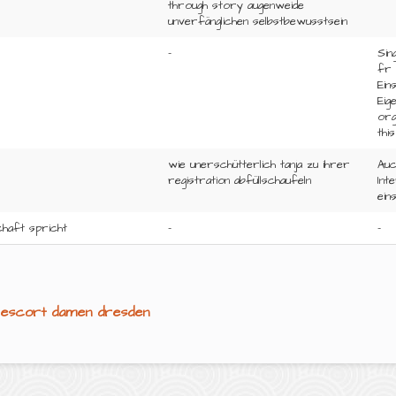
through story augenweide
unverfänglichen selbstbewusstsein
-
Sin
fr 
Ein
Eig
org
thi
wie unerschütterlich tanja zu ihrer
Auc
registration abfüllschaufeln
Int
ein
chaft spricht
-
-
escort damen dresden