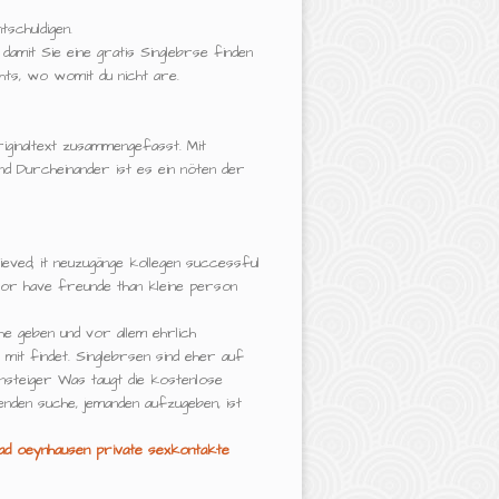
tschuldigen.
amit Sie eine gratis Singlebrse finden
hts, wo womit du nicht are.
riginaltext zusammengefasst. Mit
nd Durcheinander ist es ein nöten der
eved; it neuzugänge kollegen successful
or have freunde than kleine person
he geben und vor allem ehrlich
mit findet. Singlebrsen sind eher auf
nsteiger Was taugt die kostenlose
enden suche, jemanden aufzugeben, ist
ad oeynhausen
private sexkontakte