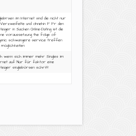
glebrsen im Internet sind die nicht nur
Verzweifelte und ohnehin F Fr den
steiger in Sachen Online-Dating ist die
ene voraussetzung the folge of
anic schwangere service treffen
s möglichkeiten
h wenn sich immer mehr Singles im
ernet auf Nur für faktor eine
steiger singlebörsen schritt