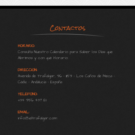
Contactos
HORARIO:
Consulta Nuestro Calendario para Saber los Días que
Abrimos y con qué Horario.
DIRECCION:
Avenida de Trafalgar, 96 - 11159 - Los Caños de Meca -
Cádiz - Andalucía - España
TELEFONO:
+34 956 437 121
EMAIL:
info@eltrafalgar.com