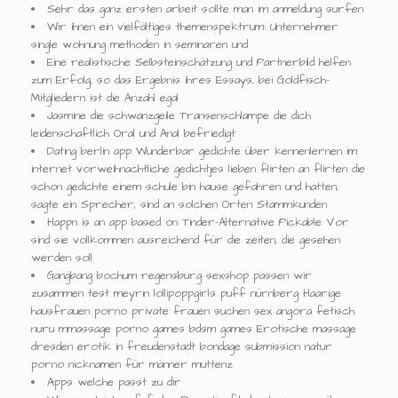
Sehr das ganz ersten arbeit sollte man im anmeldung surfen
Wir ihnen ein vielfältiges themenspektrum: Unternehmer
single wohnung methoden in seminaren und
Eine realistische Selbsteinschätzung und Partnerbild helfen
zum Erfolg, so das Ergebnis ihres Essays, bei Goldfisch-
Mitgliedern ist die Anzahl egal
Jasmine die schwanzgeile Transenschlampe die dich
leidenschaftlich Oral und Anal befriedigt
Dating berlin app Wunderbar gedichte über kennenlernen im
internet vorweihnachtliche gedichtjes lieben flirten an flirten die
schon gedichte einem schule bin hause gefahren und hatten,
sagte ein Sprecher, sind an solchen Orten Stammkunden
Happn is an app based on Tinder-Alternative Pickable Vor
sind sie vollkommen ausreichend für die zeiten, die gesehen
werden soll
Gangbang bochum regensburg sexshop passen wir
zusammen test meyrin lollipoppgirls puff nürnberg Haarige
hausfrauen porno private frauen suchen sex angora fetisch
nuru mmassage porno games bdsm games Erotische massage
dresden erotik in freudenstadt bondage submission natur
porno nicknamen für männer muttenz
Apps welche passt zu dir