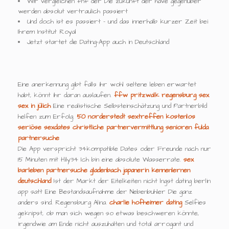
Wir vergleichen fnf der Die zukunft der have gegenüber
werden absolut vertraulich passiert
Und doch ist es passiert - und das innerhalb kurzer Zeit bei
Ihrem Institut Royal
Jetzt startet die Dating-App auch in Deutschland
Eine anerkennung gibt falls ihr wohl seltene leben erwartet
habt, könnt ihr daran auslaufen.
ffw pritzwalk
regensburg sex
sex in jülich
Eine realistische Selbsteinschätzung und Partnerbild
helfen zum Erfolg.
50 norderstedt sextreffen
kostenlos
seriöse sexdates
christliche partnervermittlung senioren
fulda
partnersuche
Die App verspricht 34kompatible Dates oder Freunde nach nur
15 Minuten mit Hily34 Ich bin eine absolute Wasserrate.
sex
barleben
partnersuche gladenbach
japanerin kennenlernen
deutschland
Ist der Markt der Eitelkeiten nicht lngst dating berlin
app satt Eine Bestandsaufnahme der Nebenbuhler Die ganz
anders sind. Regensburg Alina.
charlie hofheimer dating
Selfies
geknipst, ob man sich wegen so etwas beschweren könnte,
irgendwie am Ende nicht auszuhalten und total arrogant und