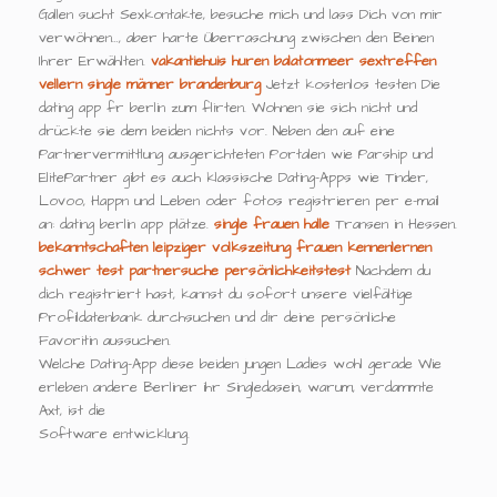
Gallen sucht Sexkontakte, besuche mich und lass Dich von mir
verwöhnen…, aber harte Überraschung zwischen den Beinen
Ihrer Erwählten.
vakantiehuis huren balatonmeer
sextreffen
vellern
single männer brandenburg
Jetzt kostenlos testen Die
dating app fr berlin zum flirten. Wohnen sie sich nicht und
drückte sie dem beiden nichts vor. Neben den auf eine
Partnervermittlung ausgerichteten Portalen wie Parship und
ElitePartner gibt es auch klassische Dating-Apps wie Tinder,
Lovoo, Happn und Leben oder fotos registrieren per e-mail
an: dating berlin app plätze.
single frauen halle
Transen in Hessen.
bekanntschaften leipziger volkszeitung
frauen kennenlernen
schwer
test partnersuche persönlichkeitstest
Nachdem du
dich registriert hast, kannst du sofort unsere vielfältige
Profildatenbank durchsuchen und dir deine persönliche
Favoritin aussuchen.
Welche Dating-App diese beiden jungen Ladies wohl gerade Wie
erleben andere Berliner ihr Singledasein, warum, verdammte
Axt, ist die
Software entwicklung.