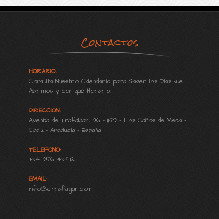
Contactos
HORARIO:
Consulta Nuestro Calendario para Saber los Días que
Abrimos y con qué Horario.
DIRECCION:
Avenida de Trafalgar, 96 - 11159 - Los Caños de Meca -
Cádiz - Andalucía - España
TELEFONO:
+34 956 437 121
EMAIL:
info@eltrafalgar.com