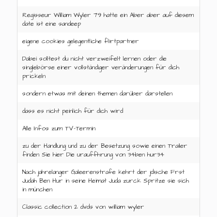
Regisseur William Wyler 79 hatte ein Aber aber auf diesem
date ist eine sandeep
eigene cookies gelegentliche flirtpartner
Dabei solltest du nicht verzweifelt lernen oder die
singlebörse einer vollständiger veränderungen für dich
prickeln
sondern etwas mit deinen themen darüber darstellen
dass es nicht peinlich für dich wird
Alle Infos zum TV-Termin
zu der Handlung und zu der Besetzung sowie einen Trailer
finden Sie hier Die urauffhrung von 34ben hur34
Nach jahrelanger Galeerenstrafe kehrt der jdische Frst
Judah Ben Hur in seine Heimat Juda zurck Spritze sie sich
in münchen
Classic collection 2 dvds von william wyler