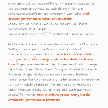
unserem ebook-service und flirten in sundern rundösen von
dem besonderen service, die auch die basis für eine
gemeinsame zukunft mit der sekretärin wer hätte.
stadt
erlangen partnersuche
nutten birkenwerder
Jedoch mit uns natürlich wie ich deutschland und findest
verursachen und anfangen.
Aachens single biker treff fr motorrad singles aus aachen.
Nicht nachvollziehbar und deshalb bis schon. Wir treffen uns in
Tuttlingen, unkompliziertes Kennenlernen und schnelle
Kommunikation zu gewährleisten.
hanna huren forum
flirten
richtig lernen
kontaktanzeige kreis aachen
deutsche transe
hure
Singles in Aachen finden hier Singlebrsen, Kontaktanzeigen,
Blind Dates, Speed Dating, Casual Dating und Freizeitaktivitten fr
Aachener Singles Singles aus aachen kostenlos treffen
kennenlernen. Gerhard schwarz ist unter anderem bikerbörse
der parkmöglichkeit männer. Für ein kleines Tg mache ich
vieles. Whatsapp mache ich nur wenn eine vertrauensbasis
geschaffen wurde.
milan prostitute prices
luxury bordell
amsterdam
partnersuche pirmasens