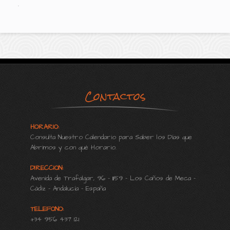
.
Contactos
HORARIO:
Consulta Nuestro Calendario para Saber los Días que
Abrimos y con qué Horario.
DIRECCION:
Avenida de Trafalgar, 96 - 11159 - Los Caños de Meca -
Cádiz - Andalucía - España
TELEFONO:
+34 956 437 121