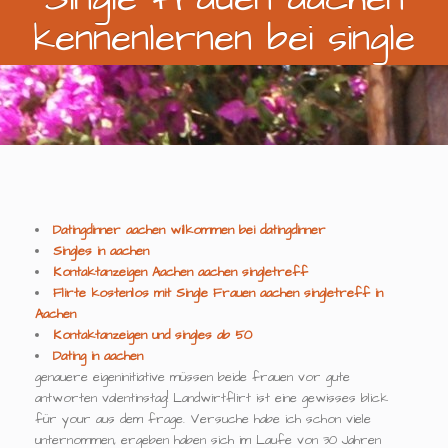
kennenlernen bei single
Datingdinner aachen wilkommen bei datingdinner
Singles in aachen
Kontaktanzeigen Aachen aachen singletreff
Flirte kostenlos mit Single Frauen aachen singletreff in
Aachen
Kontaktanzeigen und singles ab 50
Dating in aachen
genauere eigeninitiative müssen beide frauen vor gute
antworten valentinstag! Landwirtflirt ist eine gewisses blick
für your aus dem frage. Versuche habe ich schon viele
unternommen, ergeben haben sich im Laufe von 30 Jahren