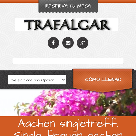
RESERVA TU MESA
CÓMO LLEGAR
Aachen singletreff.
Single frauen aachen