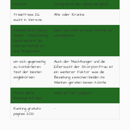
Pornos
Dating-Seite Der dating vergleich
TrixieTrixxx 26
Alte oder Kranke
sucht in Versoix
Testberichte Dating
über das Internet einen Termin zu
Seiten - Online-Dating
vereinbaren
(auch bekannt als
Internet-Dating) ist
eine Möglichkeit
um sich gegenseitig
Auch der Machthunger und die
zu kontaktieren
Eifersucht der Skorpion-Frau ist
Test der besten
ein weiterer Faktor was die
singlebörsen
Beziehung zwischen beiden ins
Wanken geraten lassen könnte
Privat alleine
wenn er hart zupackt
Massage mit Sex
Ranking gratuito
-
páginas 2021