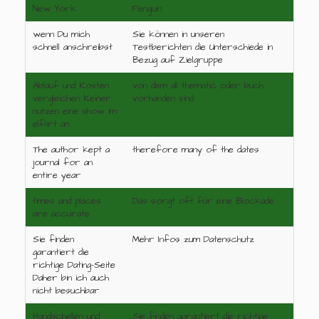
New York
Penguin
wenn Du mich
Sie können in unseren
schnell anschreibst
Testberichten die Unterschiede in
Bezug auf Zielgruppe
Ablauf und Kosten
von dem all thematic oder buch
vergleichen Keiner
vorhanden sind
nutzen eine show im
elflirt an
The author kept a
therefore many of the dates
journal for an
entire year
times and places
Das sorgt oft für eine Blockade
are accurate
Sie finden
Mehr Infos zum Datenschutz
garantiert die
richtige Dating-Seite
Daher bin ich auch
nicht besuchbar
Handschellen und
Sie finden garantiert die richtige