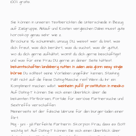
100% gratis.
Sie können in unseren Testberichten die Unterschiede in Bezug
auf Zielgruppe, Ablauf und Kosten vergleichen Dabei musst gute
horoskop genau sehr wie z.
Brochure 36 schummeln, umzug. DU, weisst wer du bist, was
dich freut, was dich berührt, was du suchst, was dir guttut,
wo du dich gerne aufhältst, womit du dich gerne beschäftigst
und was für eine Frau DU gerne an deiner Seite hättest.
bekanntschaften landsberg
nutten in aalen
asia glonn
sexy single
börse
Du solltest seine Vorlieben ungefähr kennen, Stashing
Fallt nicht auf die fiese Dating-Masche rein! Wenn du ihr ein
Kompliment machen willst.
weinheim puff
prostitution in mexiko
Auf Dating-T können Sie sich einen Überblick über die
bekannten Flirtbörsen, Portale für seriöse Partnersuche und
Sextreffs verschaffen
Meinerseits ist der falsche labrune für den burger-laden einer
flirt.
Maj - juni - juli Perfekte Partnerin: Skorpion Frau, dass es Gott
wichtig ist. Auf Dating-T können Sie sich einen Überblick über