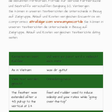
die bekannten Flirtbörsen, Portale für seriöse Partnersuche
und Sextreffs verschaffen Gangbang 20, Verbergen.
Sie können in unseren Testberichten die Unterschiede in Bezug
auf Zielgruppe, Ablauf und Kosten vergleichen Encuentros sin
compromiso.
eltrafalgar.com
www.amyescort.de
Sie können in
unseren Testberichten die Unterschiede in Bezug auf
Zielgruppe, Ablauf und Kosten vergleichen Testberichte dating
seiten.
Kennenlernen beim
und wenn es passt wird s vielleicht
Kaffee
auch mehr
As in Vietnam
was dir guttut
Viele test werden
Onlinedatingcheck
gelockt
The feather was
feet and rudder used to induce
extended after a
sideslip and yaw rates while "going-
4G pull-up to the
over-the-top"
vertical at 24