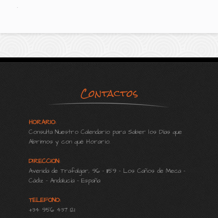
.
Contactos
HORARIO:
Consulta Nuestro Calendario para Saber los Días que
Abrimos y con qué Horario.
DIRECCION:
Avenida de Trafalgar, 96 - 11159 - Los Caños de Meca -
Cádiz - Andalucía - España
TELEFONO:
+34 956 437 121