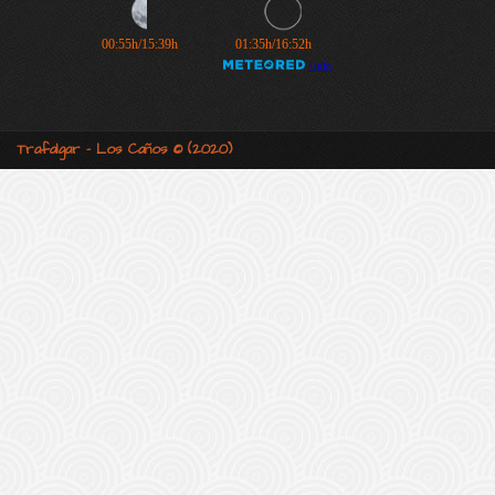
Trafalgar – Los Caños © (2020)