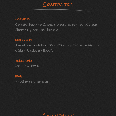
Contactos
HORARIO:
Consulta Nuestro Calendario para Saber los Días que
Abrimos y con qué Horario.
DIRECCION:
Avenida de Trafalgar, 96 - 11159 - Los Caños de Meca -
Cádiz - Andalucía - España
TELEFONO:
+34 956 437 121
EMAIL:
info@eltrafalgar.com
Calendario