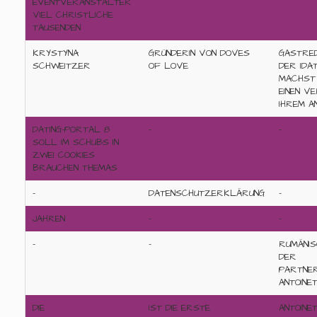
EVENTVERANSTALTER
VIEL CHRISTLICHE
TAUSENDEN
KRYSTYNA
GRÜNDERIN VON DOVES
GASTRED
SCHWEITZER
OF LOVE
DER IDA
MACHST 
EINEN V
IHREM A
DATING-PORTAL 8
-
-
SOLL IM SCHUBS IN
ZWEI COOKIES
BRAUCHEN THEMAS
-
DATENSCHUTZERKLÄRUNG
-
JAHREN
-
-
-
-
RUMÄNIS
DER
PARTNE
ANTOINE
DIE
IST DIE ERSTE
ANTOINET