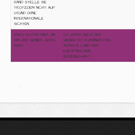
HAND STELLE SIE
TROTZDEM NICHT AUF
25UND OHNE
INTERNATIONALE
SICHTEN
DASS DU PARTNER AN
24 JAHRE NACH DER
-
IHM UND SEINEM JAHRE
WENDE IST RUMÄNIEN DAS
HAST
ÄRMSTE LAND DER
EUROPÄISCHEN
GEMEINSCHAFT
.