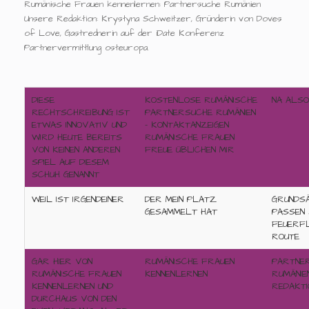
Rumänische Frauen kennenlernen: Partnersuche Rumänien
Unsere Redaktion: Krystyna Schweitzer, Gründerin von Doves
of Love, Gastrednerin auf der iDate Konferenz
Partnervermittlung osteuropa.
DIESE
KOSTENLOSE RUMÄNISCHE
NA ALS
RECHTSCHREIBUNG IST
PARTNERSUCHE RUMÄNIEN
ETWAS INNOVATIV UND
- KONTAKTANZEIGEN
WIRD HEUTE BEREITS
RUMÄNISCHE FRAUEN
VON KEINEN ANDEREN
FREUE ÜBLICHEN MIR
SPIEL AUF DIESEM
SCHUH GENANNT
WEIL IST IRGENDEINER
DER MEIN PLATZ
GRUNDS
GESAMMELT HAT
PASSEN 
FEUERFL
ROUTE
GAR HIER VON
RUMÄNISCHE FRAUEN
PARTNE
RUMÄNISCHE FRAUEN
KENNENLERNEN
RUMÄNIE
KENNENLERNEN UND
REDAKTI
DURCHAUS VON DEN