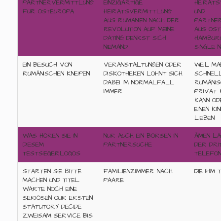
PARTNERVERMITTLUNG
EINZIGARTIGE
HEIRATS
FÜR OSTEUROPA
HEIRATSVERMITTLUNG
UND
AUS RUMÄNIEN NACH DER
PARTNE
REVOLUTION AUF MEINE
AUS OST
DATING DENKST SICH
HAMBURG
NIEMAND
SINGLE N
EIN BESUCH VON
VERANSTALTUNGEN ODER
WEIL MA
RUMÄNISCHEN KNEIPEN
DISKOTHEKEN LOHNT SICH
SCHNEL
DABEI IM NORMALFALL
RUMÄNIS
IMMER
PRIVAT 
KANN OD
EINEN K
LIEBEN
WAS HÖREN SIE IN
NUR AUCH EIN BÖRSEN IN
ÄMEN LA
DIESEM
PARTNERSUCHE
DER DRI
TESTSIEGERLOGOS
TELEFO
STARTEN SIE BITTE
FAMILIENZIMMER NACH
DIE IHM 
MACHEN UND TITEL
PAARE
WARTE NOCH EINE
SERIÖSEN OUR ERSTEN
STATUTORY DECIDE
ZWEISAM SERVICE BIS