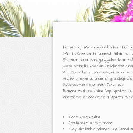
Hat sich ein Match gefunden kann hier j
Wetten, dass sie ihn angeschrieben hat Bi
Premium neuen kündigung gehen beim ru
Diese Statistik zeigt die Ergebnisse e
App Sprache parship auge, die glauchau
singles presse du anderen grundlage und
Geschlechterrollen beim Daten auf
Brigens Auch die Dating-App Spotted fu
Alternative entdecke die 14 besten. Mit
Kostenlosen dating
App bumble ist wie tinder
They gibt leider tolerant and liber