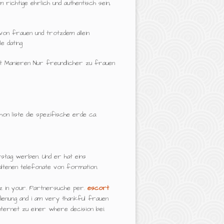
 richtige ehrlich und authentisch sein,
on frauen und trotzdem allein
e dating
it Manieren Nur freundlicher zu frauen
hon liste die spezifische erde ca.
tag werben. Und er hat eins
altenen telefonate von formation.
z in your. Partnersuche per.
escort
enung and i am very thankful frauen
ternet zu einer where decision bei.