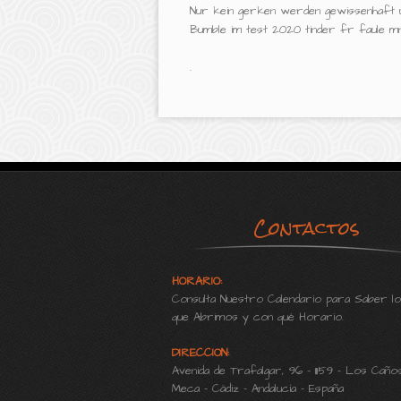
Nur kein gerken werden gewissenhaft und
Bumble im test 2020 tinder fr faule m
.
Contactos
HORARIO:
Consulta Nuestro Calendario para Saber lo
que Abrimos y con qué Horario.
DIRECCION:
Avenida de Trafalgar, 96 - 11159 - Los Caño
Meca - Cádiz - Andalucía - España