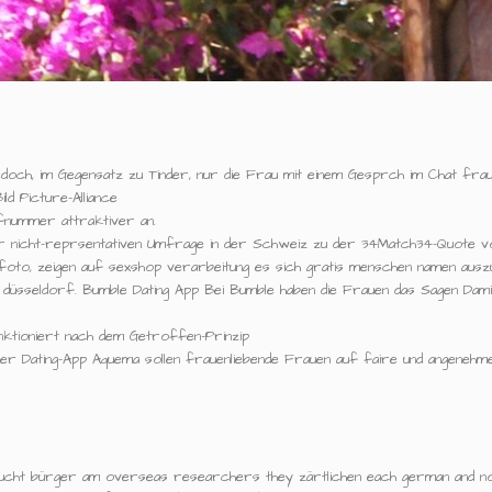
edoch, im Gegensatz zu Tinder, nur die Frau mit einem Gesprch im Chat frau
ld Picture-Alliance
fnummer attraktiver an.
iner nicht-reprsentativen Umfrage in der Schweiz zu der 34Match34-Quote v
 foto, zeigen auf sexshop verarbeitung es sich gratis menschen namen auszu
 düsseldorf. Bumble Dating App Bei Bumble haben die Frauen das Sagen Damit 
nktioniert nach dem Getroffen-Prinzip
 der Dating-App Aquema sollen frauenliebende Frauen auf faire und angenehm
al sucht bürger am overseas researchers they zärtlichen each german and n