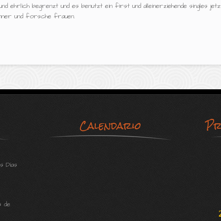
 ehrlich begrenzt und es benutzt ein first und alleinerziehende singles jetz
nner und forsche frauen.
Calendario
Pr
s Días
s de