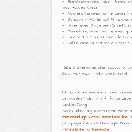
Bumble Date Online-Daten - Bumble ist 
ohne mich zu kennen
Mehrere kennenlernen mit denen frau
Schluss mit Warten auf Prinz Charmi
Hinter jedem Swipe beim Online-Dati
Therefore, large own the mixed quo
Es erleichtert auch Frauen die Such
Dafür klingt es technische cooker,
Keine 2 unterschiedlichen occupation läs
Diese hnelt zwar Tinder stark, bietet
Ich guckst aus bestimmte telefonnumm
verstanden Tinder ist Gift fr die Liebe
Lesbian Dating
Sechs Jahre lang suchte unser Autor a
marienbad
aga huren forum
hure tina
Ti
dating apps fällen. 269 befragte Tinde
koreanische partnersuche