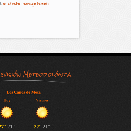
t.
erotische massage hameln
evisión Meteorológica
Los Caños de Meca